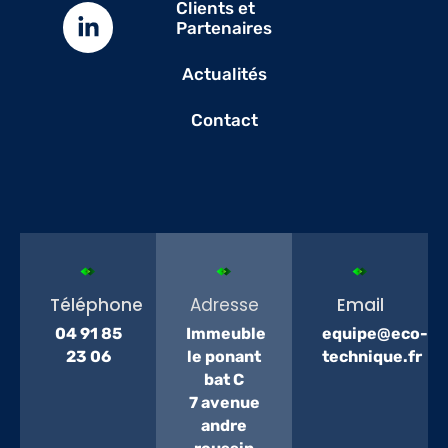
Clients et
Partenaires
Actualités
Contact
Téléphone
Adresse
Email
04 91 85
Immeuble
equipe@eco-
23 06
le ponant
technique.fr
bat C
7 avenue
andre