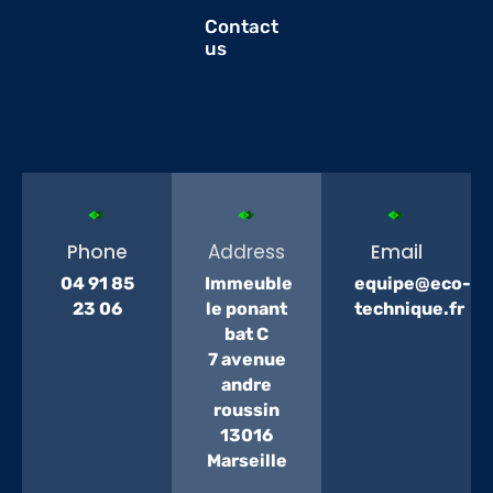
Contact
us
Phone
Address
Email
04 91 85
Immeuble
equipe@eco-
23 06
le ponant
technique.fr
bat C
7 avenue
andre
roussin
13016
Marseille